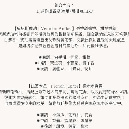
組合內容：
1. 迷你擴香瓶(車用/吊掛)8mlx3
【威尼斯琥珀｜Venetian Amber】果香調擴香、柑橘香調
尼斯琥珀室內擴香是能溫柔放鬆的柑橘清新果香，揉合歡愉氣息的天竺葵
白麝香、琥珀緩緩堆疊出沈靜瑰麗尾韻，交織出微甜溫暖的大地氣息
宛如漫步在傍著橙金落日的威尼斯，如此優雅愜意。
✹前調：佛手柑、檸檬、甜橙
✹中調：天竺葵、小蒼蘭、紫丁香
✹後調：廣藿香、白麝香、琥珀
【法國木星｜French Jupiter】橡木木質調
清新的葡萄柚，搭配上馥郁迷人的茉莉、鳶尾花香、以及沈穩的橡木香調
彼此之間完美融合，如同化身為法國的優雅女伶，充滿生活儀式感；
也像閃耀在空中的木星，讓你放任想像力馳騁在無窮無盡的宇宙中。
✹前調：小黃瓜、葡萄柚、花香
✹中調：茉莉、鳶尾花、黑醋栗
✹後調：甜橙、鈴蘭、橡木