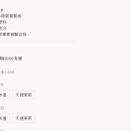
🌷
小時研發製成
原料
成分
國際專業檢驗合格
$2000免運
$1,440
琥珀
木星
天使茉莉
琥珀
木星
天使茉莉