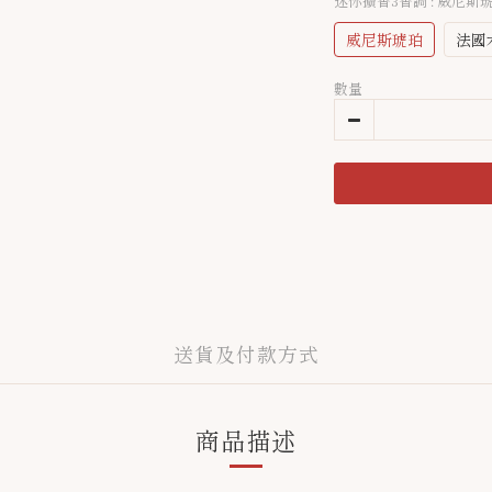
迷你擴香3香調
: 威尼斯
威尼斯琥珀
法國
數量
送貨及付款方式
商品描述