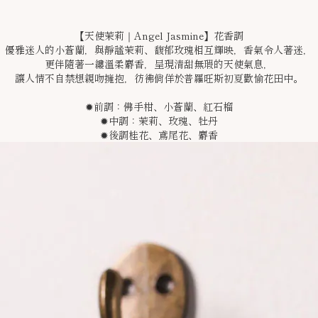
【天使茉莉｜Angel Jasmine】花香調
優雅迷人的小蒼蘭，與靜謐茉莉、馥郁玫瑰相互輝映，香氣令人著迷，
更伴隨著一縷溫柔麝香，呈現清甜無瑕的天使氣息，
讓人情不自禁想親吻擁抱，彷彿倘佯於普羅旺斯初夏歡愉花田中。
✹前調：佛手柑、小蒼蘭、紅石榴
✹中調：茉莉、玫瑰、牡丹
✹後調桂花、鳶尾花、麝香