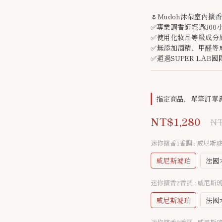
🌷Mudoh沐朵室內擴香
✅專業調香師經過300
✅使用化妝品等級成分
✅無添加酒精、甲醛等
✅通過SUPER LAB
指定商品，單筆訂單滿
NT$1,280
NT
迷你擴香1香調
: 威尼斯
威尼斯琥珀
法國
迷你擴香2香調
: 威尼斯
威尼斯琥珀
法國