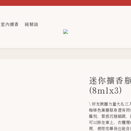
室內擴香
純精油
迷你擴香瓶
(8mlx3)
\ 好友揪團力量大💪三
咖啡色漸層瓶身還有同色
雕刻，質感沉穩細緻，
可以掛在車上、衣櫃裡
周，使用完畢後也能自