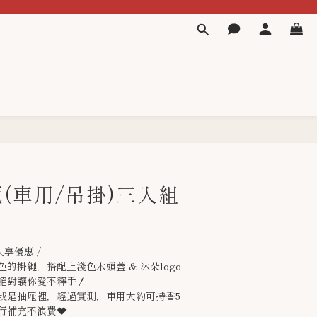
(車用/吊掛)三入組
入享優惠 /
的掛繩，搭配上淺色木頭蓋 & 沐朵logo
絕對讓你愛不釋手！
或是抽屜裡，經過實測，車用大約可持香5
行補充不浪費❤️