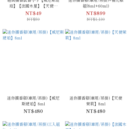
經典擴香試香小卡【威尼斯琥
迷你擴香瓶(車用/吊掛)+補充瓶
珀】【法國木星】【天使茉
組(8ml+60ml)
莉】
NT$49
NT$899
NT$59
NT$1,130
迷你擴香瓶(車用/吊掛)【威尼
迷你擴香瓶(車用/吊掛)【天使
斯琥珀】8ml
茉莉】8ml
NT$480
NT$480